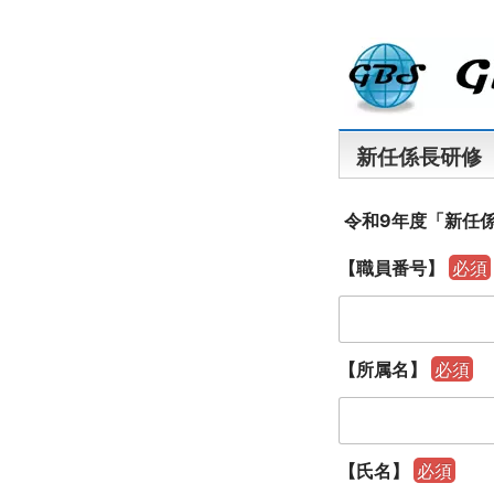
新任係長研修
【
令和9年度「新任
所
属
【職員番号】
必須
名
】
【所属名】
必須
【氏名】
必須