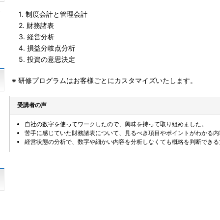
対
1. 制度会計と管理会計
2. 財務諸表
3. 経営分析
4. 損益分岐点分析
5. 投資の意思決定
※ 研修プログラムはお客様ごとにカスタマイズいたします。
て
受講者の声
し
自社の数字を使ってワークしたので、興味を持って取り組めました。
苦手に感じていた財務諸表について、見るべき項目やポイントがわかる内
経営状態の分析で、数字や細かい内容を分析しなくても概略を判断できる
レ