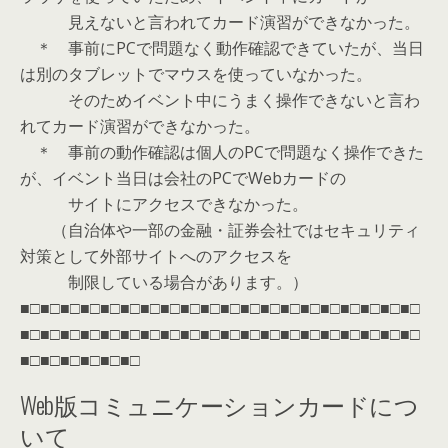
見えないと言われてカード演習ができなかった。
＊ 事前にPCで問題なく動作確認できていたが、当日
は別のタブレットでマウスを使っていなかった。
そのためイベント中にうまく操作できないと言わ
れてカード演習ができなかった。
＊ 事前の動作確認は個人のPCで問題なく操作できた
が、イベント当日は会社のPCでWebカードの
サイトにアクセスできなかった。
（自治体や一部の金融・証券会社ではセキュリティ
対策として外部サイトへのアクセスを
制限している場合があります。）
■□■□■□■□■□■□■□■□■□■□■□■□■□■□■□■□■□■□■□■□
■□■□■□■□■□■□■□■□■□■□■□■□■□■□■□■□■□■□■□■□
■□■□■□■□■□■□
Web版コミュニケーションカードにつ
いて