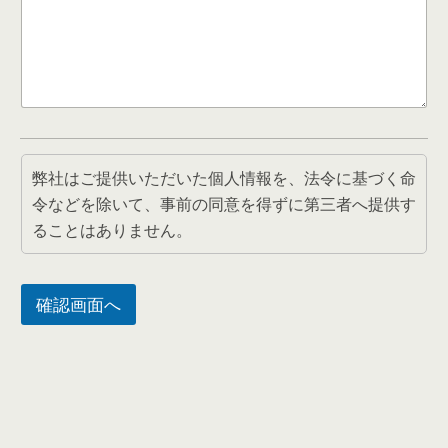
ト
レ
ー
ナ
ー
を
除
く
）
を
弊社はご提供いただいた個人情報を、法令に基づく命
ご
令などを除いて、事前の同意を得ずに第三者へ提供す
記
ることはありません。
入
く
だ
さ
確認画面へ
い
。
２
．
ご
意
見
や