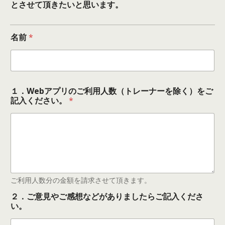
とさせて頂きたいと思います。
名前
*
１
１．Webアプリのご利用人数（トレーナーを除く）をご
．
記入ください。
*
W
e
b
ア
プ
リ
の
ご
利
ご利用人数分の金額を請求させて頂きます。
用
２．ご意見やご感想などがありましたらご記入くださ
人
い。
数
（