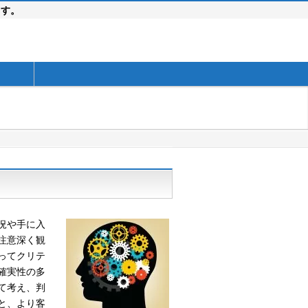
ます。
況や手に入
注意深く観
ってクリテ
確実性の多
て考え、判
と、より客