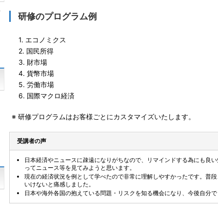
対
研修のプログラム例
1. エコノミクス
2. 国民所得
3. 財市場
4. 貨幣市場
5. 労働市場
6. 国際マクロ経済
て
し
※ 研修プログラムはお客様ごとにカスタマイズいたします。
受講者の声
日本経済やニュースに疎遠になりがちなので、リマインドする為にも良い
ってニュース等を見てみようと思います。
現在の経済状況を例として学べたので非常に理解しやすかったです。普段
いけないと痛感しました。
日本や海外各国の抱えている問題・リスクを知る機会になり、今後自分で
レ