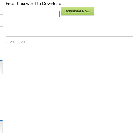
Enter Password to Download:
Download Now!
←
20250703
ぶ
ン