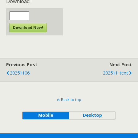
Download:
Download Now!
Previous Post
Next Post
20251106
202511_text
Back to top
Mobile
Desktop