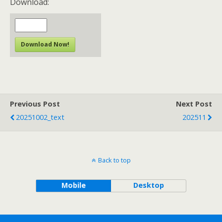
Download:
Download Now!
Previous Post
Next Post
20251002_text
202511
Back to top
Mobile
Desktop